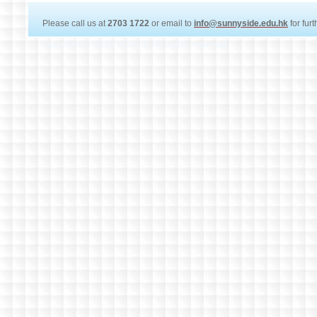
Please call us at
2703 1722
or email to
info@sunnyside.edu.hk
for fur
Copyright © 2020 HOHCS All rights reserved