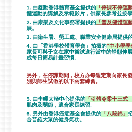
1. 由凝動香港體育基金提供的
「停課不停運
體運動的講解及示範影片，供家長參考並按
2. 由康樂及文化事務署提供的
「普及健體運
展。
3.
由衛生署、勞工處、職業安全健康局提供
4. 由「
香港學校體育學會」拍攝的
"中小學學
家長可與子女在家中嘗試進行當中的靜態伸
成每日簡易計畫習慣。
另外，在停課期間，校方亦每週定期向家長
別與師生試做的以下兩套練習。
5. 由李暉太極中心提供的
「引體令柔十三式
肌肉及關節，適合家長練習。
6. 另外由香港癌症基金會提供的
「八段錦」
合普羅大眾的健身氣功。