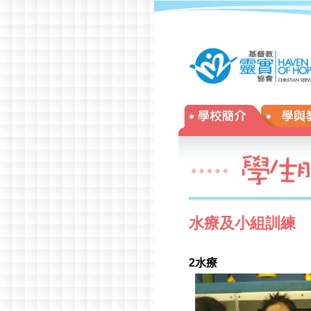
年校慶
»
水療及小組訓練
2
水療