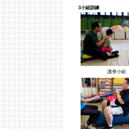
3
小組訓練
護脊小組