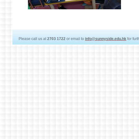
Please call us at
2703 1722
or email to
info@sunnyside.edu.hk
for fur
Copyright © 2020 HOHCS All rights reserved