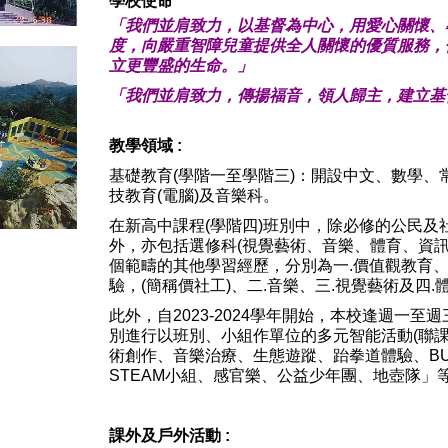
學校使命
「我們並肩致力，以基督為中心，用愛心關懷、
度，向嚴重智障兒童提供全人關懷的優質服務，
立更豐盛的生命。」
「我們並肩致力，傳揚福音，領人歸主，建立基
教學領域
:
基礎教育(學階一至學階三)：開設中文、數學、
技教育(電腦)及音樂科。
在新高中課程(學階四)班別中，除必修的公民及
外，亦包括選修科(視覺藝術、音樂、體育、資訊
個範疇的其他學習經歷，分別為一.價值觀教育
驗，(簡稱價社工)、二.音樂、三.視覺藝術及四.
此外，自2023-2024學年開始，本校逢週一
別進行以班別、小組作單位的多元智能活動(聯課
術創作、音樂治療、生態遊蹤、跆拳道體驗、BUSK
STEAM小組、感官樂、公益少年團、地壺隊」
課外及戶外活動 :