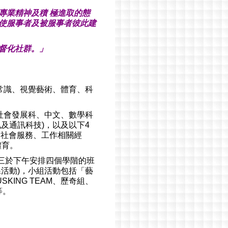
專業精神及積 極進取的態
使服事者及被服事者彼此建
督化社群。」
常識、視覺藝術、體育、科
社會發展科、中文、數學科
及通訊科技)，以及以下4
、社會服務、工作相關經
體育。
至週三於下午安排四個學階的班
活動)，小組活動包括「藝
ING TEAM、歷奇組、
等。