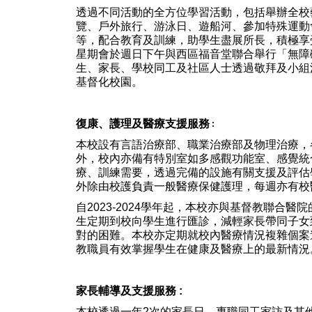
透過不同活動的全方位學習活動，包括舉辦全校
覽、戶外旅行、游泳日、遊船河、參加特殊運動
等，配合教育及訓練，助學生盡展所長，積極享
星期會於週日下午與西區福音堂聯合舉行「無障
生、家長、學校同工及社區人士透過敬拜及小組
基督化校園。
復康、護理及醫療支援服務
:
本校設有言語治療部、職業治療部及物理治療，
外，校內亦備有特別室如多感觀功能室、感覺統
療、訓練需要，透過完備的設施有關支援及評估
外除由校護負責一般醫療保健護理，每週亦有校
自2023-2024學年起，本校亦與基督教聯合
生定期到校向學生進行匯診，減輕家長帶同子女
對的困難。本校亦定期就校內醫療情況複雜個案
教職員有效掌握學生在健康及醫療上的最新情況
家長輔導及支援服務 :
本校透過一年2次的家長日、專職同工家訪及其