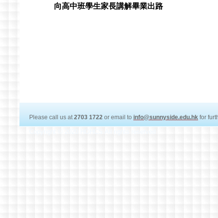
向高中班學生家長講解畢業出路
Please call us at
2703 1722
or email to
info@sunnyside.edu.hk
for fur
Copyright © 2020 HOHCS All rights reserved