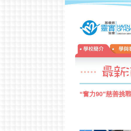
年校慶
»
“奮力90”慈善挑