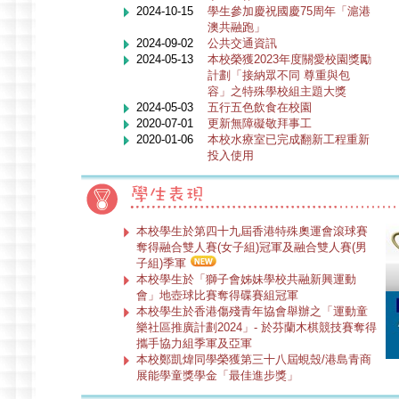
2024-10-15
學生參加慶祝國慶75周年「滬港
澳共融跑」
2024-09-02
公共交通資訊
2024-05-13
本校榮獲2023年度關愛校園獎勵
計劃「接納眾不同 尊重與包
容」之特殊學校組主題大獎
2024-05-03
五行五色飲食在校園
2020-07-01
更新無障礙敬拜事工
2020-01-06
本校水療室已完成翻新工程重新
投入使用
本校學生於第四十九屆香港特殊奧運會滾球賽
奪得融合雙人賽(女子組)冠軍及融合雙人賽(男
子組)季軍
本校學生於「獅子會姊妹學校共融新興運動
會」地壺球比賽奪得碟賽組冠軍
本校學生於香港傷殘青年協會舉辦之「運動童
樂社區推廣計劃2024」- 於芬蘭木棋競技賽奪得
攜手協力組季軍及亞軍
本校鄭凱煒同學榮獲第三十八屆蜆殼/港島青商
展能學童獎學金「最佳進步獎」