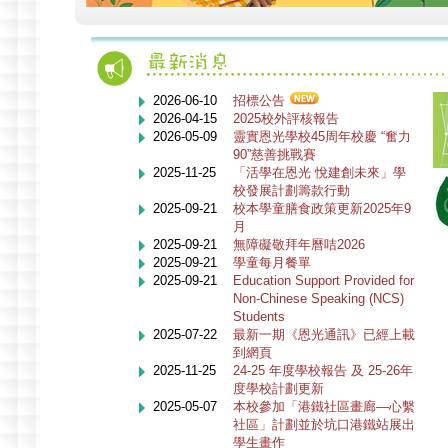
2026-06-10
招標公告
2026-04-15
2025校外評核報告
2026-05-09
靈實恩光學校45周年校慶 “奮力
90”慈善挑戰賽
2025-11-25
「活學在恩光 悅建創未來」學
校發展計劃籌款行動
2025-09-21
校本學童膳食政策更新2025年9
月
2025-09-21
無障礙敬拜年曆咭2026
2025-09-21
學童每月餐單
2025-09-21
Education Support Provided for
Non-Chinese Speaking (NCS)
Students
2025-07-22
最新一期《恩光通訊》已經上載
到網頁
2025-11-25
24-25 年度學校報告 及 25-26年
度學校計劃更新
2025-05-07
本校參加「港鐵社區畫廊—心繫
社區」計劃並於坑口港鐵站展出
學生畫作